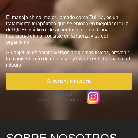
El masaje chino, mejor llamado como Tui Na, es un
tratamiento terapéutico que se enfoca en mejorar el flujo
del Qi. Este último, de acuerdo con la medicina
tradicional china, consiste en la fuerza vital del
organismo.
Su objetivo es tratar diversos problemas físicos, prevenir
la manifestación de dolencias y favorecer la buena salud
integral.
Seleccione un servicio
Suscríbete
a nuestro instagram
SOBRE NOSOTROS