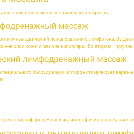
учную или при помощи специальных аппаратов.
мфодренажный массаж
 ритмичных движений по направлению лимфотока. Выделяю
рхние слои кожи и мелкие капилляры. Во втором – крупн
еский лимфодренажный массаж
специального оборудования, которое стимулирует нервны
а:
и электроионофорез. Но они являются физиотерапевтическ
оказания к выполнению лимф