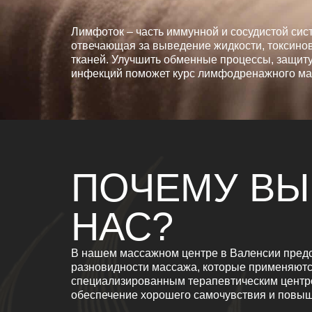
Лимфоток – часть иммунной и сосудистой сис
отвечающая за выведение жидкости, токсинов
тканей. Улучшить обменные процессы, защиту
инфекций поможет курс лимфодренажного ма
ПОЧЕМУ В
НАС?
В нашем массажном центре в Валенсии предс
разновидности массажа, которые применяютс
специализированным терапевтическим центр
обеспечение хорошего самочувствия и повыш