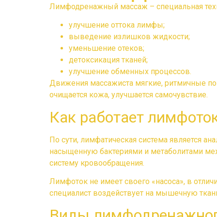
Лимфодренажный массаж – специальная техни
улучшение оттока лимфы;
выведение излишков жидкости;
уменьшение отеков;
детоксикация тканей;
улучшение обменных процессов.
Движения массажиста мягкие, ритмичные по х
очищается кожа, улучшается самочувствие.
Как работает лимфото
По сути, лимфатическая система является ан
насыщенную бактериями и метаболитами межк
систему кровообращения.
Лимфоток не имеет своего «насоса», в отли
специалист воздействует на мышечную ткань
Виды лимфодренажног