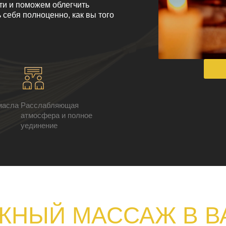
и и поможем облегчить
 себя полноценно, как вы того
масла
Расслабляющая
атмосфера и полное
уединение
НЫЙ МАССАЖ В В