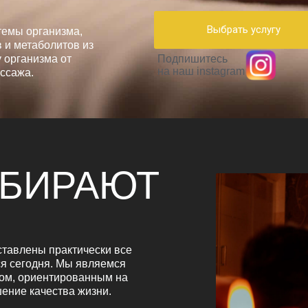
Выбрать услугу
темы организма,
 и метаболитов из
 организма от
Подпишитесь
на наш instagram
ссажа.
ЫБИРАЮТ
тавлены практически все
я сегодня. Мы являемся
ом, ориентированным на
ение качества жизни.