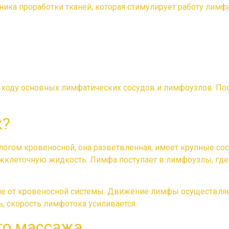
ка проработки тканей, которая стимулирует работу лимфа
оду основных лимфатических сосудов и лимфоузлов. После
к?
алогом кровеносной, она разветвленная, имеет крупные со
леточную жидкость. Лимфа поступает в лимфоузлы, где оч
чие от кровеносной системы. Движение лимфы осуществляе
, скорость лимфотока усиливается.
о массажа