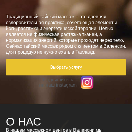
Традиционный тайский массаж – это древняя
оздоровительная практика, сочетающая элементы
йоги, растяжки и энергетической терапии. Целью
является не физическая растяжка тканей, а
нормализация энергий, которые проходят через тело.
Сейчас
тайский массаж рядом
с клиентом в Валенсии,
для процедур не нужно ехать в Таиланд.
Выбрать услугу
Подпишитесь
на наш instagram
О НАС
В нашем массажном центре в Валенсии мы